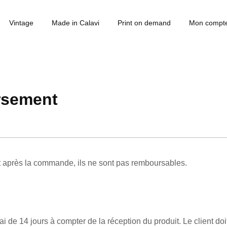
Vintage
Made in Calavi
Print on demand
Mon compt
rsement
t après la commande, ils ne sont pas remboursables.
i de 14 jours à compter de la réception du produit. Le client do